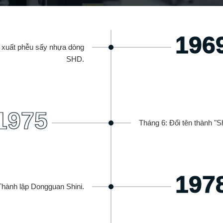
196
n xuất phễu sấy nhựa dòng
SHD.
1975
Tháng 6: Đổi tên thành "Sh
197
Thành lập Dongguan Shini.