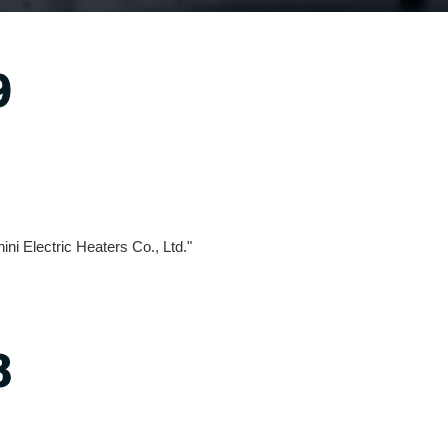
9
ini Electric Heaters Co., Ltd."
8