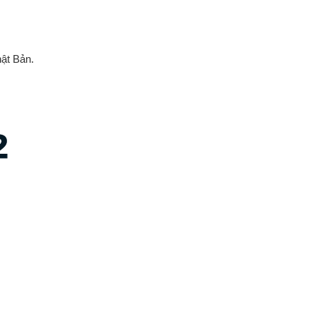
hật Bản.
2