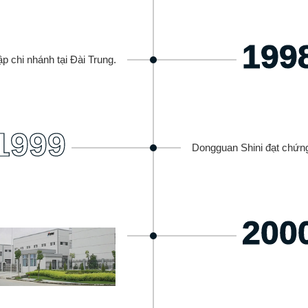
199
p chi nhánh tại Đài Trung.
1999
Dongguan Shini đạt chứn
200