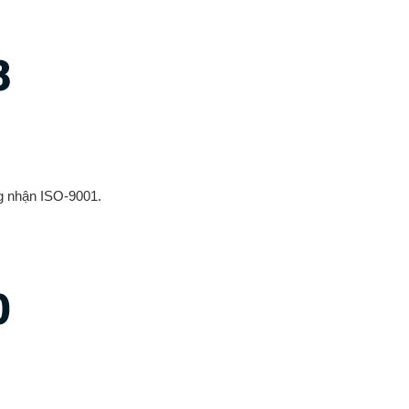
8
g nhận ISO-9001.
0