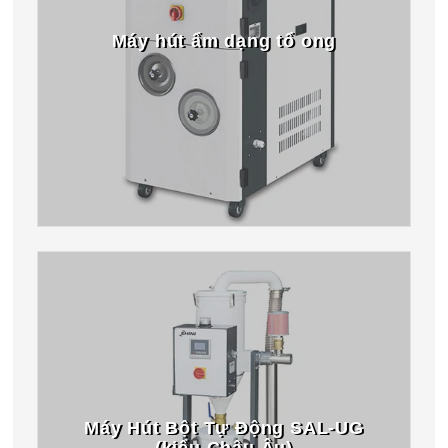
Máy hút ẩm dạng tổ ong
Máy Hút Bột Tự Động SAL-UG
(kiểu Châu Âu)