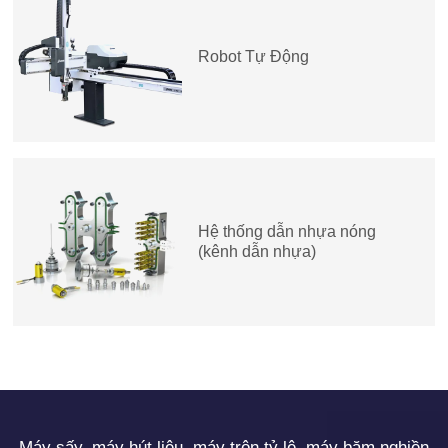
Robot Tự Động
Hệ thống dẫn nhựa nóng
(kênh dẫn nhựa)
Máy sấy, máy hút liệu, máy trộn tỷ lệ, máy băm nghiền