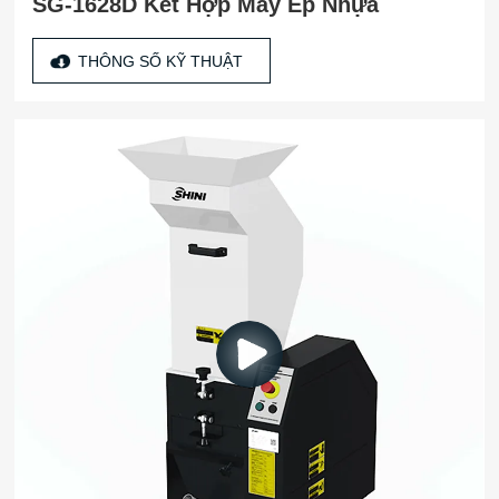
SG-1628D Kết Hợp Máy Ép Nhựa
THÔNG SỐ KỸ THUẬT