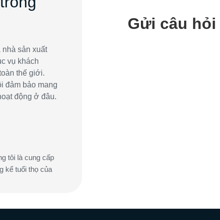
 trong
Gửi câu hỏi
à nhà sản xuất
ục vụ khách
oàn thế giới.
tôi đảm bảo mang
hoạt động ở đâu.
g tôi là cung cấp
g kể tuổi thọ của