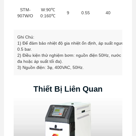
STM-
W:90℃
9
0.55
40
3.2
907W/O
0:160℃
Ghi Chú:
1) Để đảm bảo nhiệt độ gia nhiệt ổn định, áp suất ngược củ
0.5 bar.
2) Điều kiện thử nghiệm bơm: nguồn điện 50Hz, nước tinh khi
đa hoặc áp suất tối đa).
3) Nguồn điện: 3φ, 400VAC, 50Hz.
Thiết Bị Liên Quan