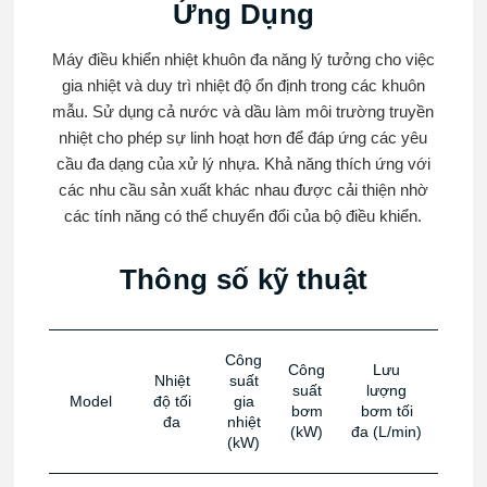
Ứng Dụng
Máy điều khiển nhiệt khuôn đa năng lý tưởng cho việc
gia nhiệt và duy trì nhiệt độ ổn định trong các khuôn
mẫu. Sử dụng cả nước và dầu làm môi trường truyền
nhiệt cho phép sự linh hoạt hơn để đáp ứng các yêu
cầu đa dạng của xử lý nhựa. Khả năng thích ứng với
các nhu cầu sản xuất khác nhau được cải thiện nhờ
các tính năng có thể chuyển đổi của bộ điều khiển.
Thông số kỹ thuật
Công
Công
Lưu
Nhiệt
suất
Áp s
suất
lượng
Model
độ tối
gia
bơm 
bơm
bơm tối
đa
nhiệt
đa (b
(kW)
đa (L/min)
(kW)